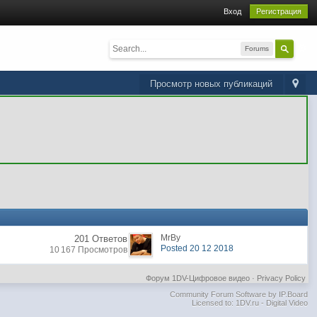
Вход
Регистрация
Forums
Просмотр новых публикаций
MrBy
201 Ответов
Posted 20 12 2018
10 167 Просмотров
Форум 1DV-Цифровое видео
·
Privacy Policy
Community Forum Software by IP.Board
Licensed to: 1DV.ru - Digital Video