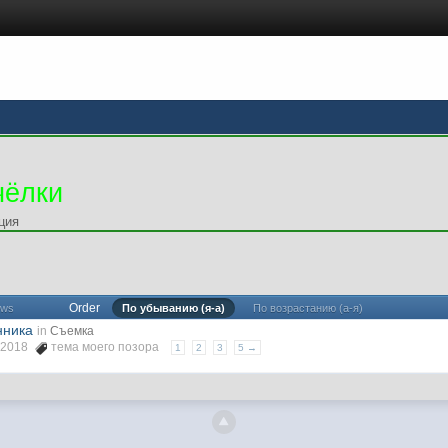
чёлки
ция
Order
ews
По убыванию (я-а)
По возрастанию (а-я)
нника
in
Съемка
2 2018
тема моего позора
1
2
3
5 →