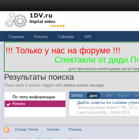
Главная
Forums
Calendar
ЧАТ
!!! Только у нас на форуме !!!
Спектакли от дяди П
для просмотра необходима регистра
Результаты поиска
There were
1
results tagged with
тема моего позора
Sort by
дате
Title
Replies
Vi
По типу информации
Дайте советы по съёмке утре
Forums
Started by Acden (КамГУ-ТВ), 20 1
Last Post by MrBy ,
09 04 2019
Change Theme
Russian
Помощь