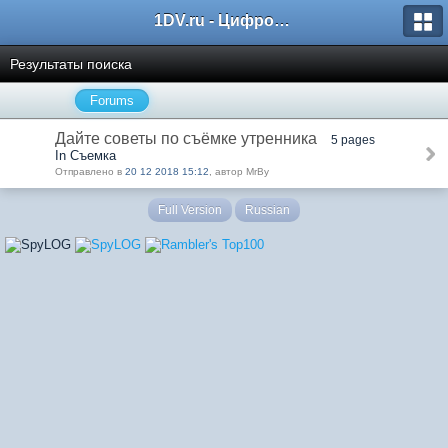
1DV.ru - Цифровое видео
Результаты поиска
Forums
Дайте советы по съёмке утренника
5 pages
In Съемка
Отправлено в
20 12 2018 15:12
, автор MrBy
Full Version
Russian