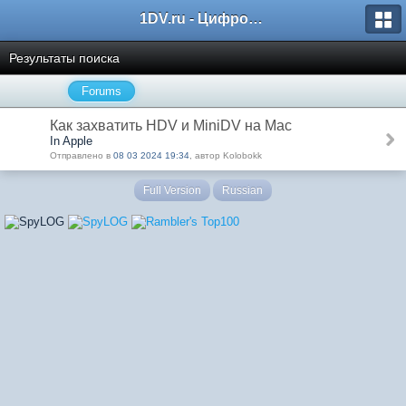
1DV.ru - Цифровое видео
Результаты поиска
Forums
Как захватить HDV и MiniDV на Mac
In Apple
Отправлено в
08 03 2024 19:34
, автор Kolobokk
Full Version
Russian