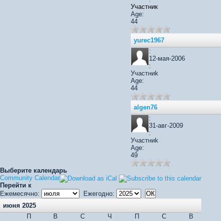
Участник
Age:
44
yurec1967
:
12-мая-2006
:
Участниk
Age:
44
algen76
:
31-авг-2009
:
Участниk
Age:
49
Выберите календарь
Community Calendar
Перейти к
Ежемесячно:
Ежегодно:
июня 2025
П
В
С
Ч
П
С
В