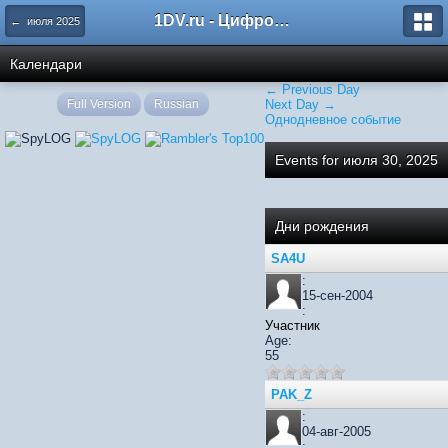
1DV.ru - Цифровое видео
← июля 2025
Календари
← Previous Day
Full Version
Russian
Next Day →
Однодневное событие
Events for июля 30, 2025
Дни рождения
SA4U
:
15-сен-2004
:
Участник
Age:
55
PAK_Z
:
04-авг-2005
: