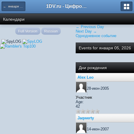
1DV.ru - Цифровое видео
← января 2026
Календари
← Previous Day
Full Version
Russian
Next Day →
Однодневное событие
Events for января 05, 2026
Дни рождения
Alex Leo
:
28-июн-2005
:
Участник
Age:
42
Jaqwerty
:
14-июн-2007
: