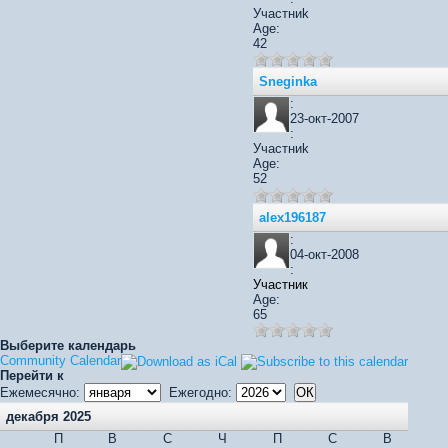
Участниk
Age:
42
Sneginka
:
23-окт-2007
:
Участниk
Age:
52
alex196187
:
04-окт-2008
:
Участник
Age:
65
Выберите календарь
Community Calendar
Перейти к
Ежемесячно:
Ежегодно:
декабря 2025
П
В
С
Ч
П
С
В