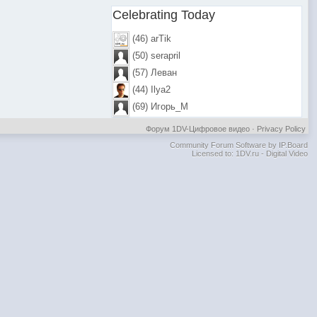
Celebrating Today
(46) arTik
(50) serapril
(57) Леван
(44) Ilya2
(69) Игорь_М
Форум 1DV-Цифровое видео
·
Privacy Policy
Community Forum Software by IP.Board
Licensed to: 1DV.ru - Digital Video