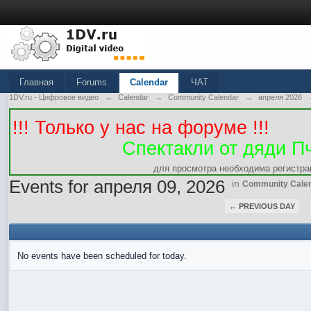
Главная
Forums
Calendar
ЧАТ
1DV.ru - Цифровое видео
→
Calendar
→
Community Calendar
→
апреля 2026
!!! Только у нас на форуме !!!
Спектакли от дяди П
для просмотра необходима регистра
Events for апреля 09, 2026
in
Community Cale
← PREVIOUS DAY
No events have been scheduled for today.