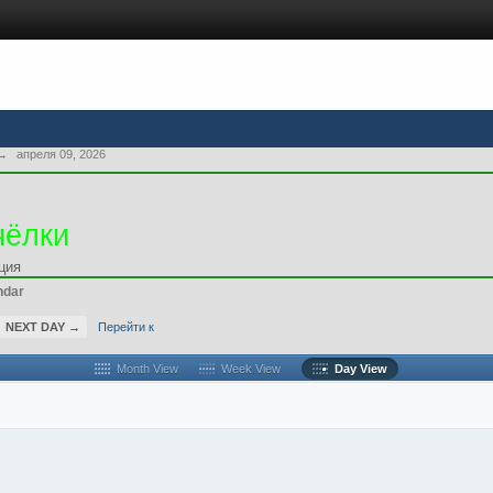
→
апреля 09, 2026
чёлки
ция
ndar
NEXT DAY →
Перейти к
Month View
Week View
Day View