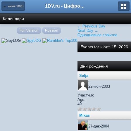
1DV.ru - Цифровое видео
← июля 2026
Календари
← Previous Day
Full Version
Russian
Next Day →
Однодневное событие
Events for июля 15, 2026
Дни рождения
Selja
:
22-июн-2003
:
Участниk
Age:
49
Mixas
:
27-дек-2004
: