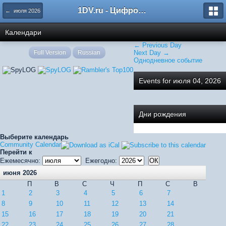
1DV.ru - Цифровое видео
← июля 2026
Календари
← Previous Day
Full Version
Russian
Next Day →
Однодневное событие
Events for июля 04, 2026
Дни рождения
Выберите календарь
Community Calendar
Перейти к
Ежемесячно:
Ежегодно:
июня 2026
П
В
С
Ч
П
С
В
1
2
3
4
5
6
7
8
9
10
11
12
13
14
15
16
17
18
19
20
21
22
23
24
25
26
27
28