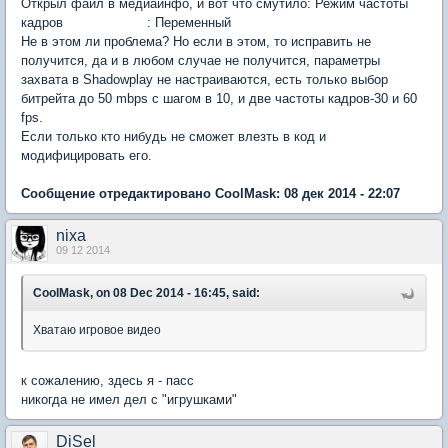
Открыл файл в медиаинфо, и вот что смутило: Режим частоты
кадров : Переменный
Не в этом ли проблема? Но если в этом, то исправить не
получится, да и в любом случае не получится, параметры
захвата в Shadowplay не настраиваются, есть только выбор
битрейта до 50 mbps с шагом в 10, и две частоты кадров-30 и 60
fps.
Если только кто нибудь не сможет влезть в код и
модифицировать его.
Сообщение отредактировано CoolMask: 08 дек 2014 - 22:07
nixa
09 12 2014
CoolMask, on 08 Dec 2014 - 16:45, said:
Хватаю игровое видео
к сожалению, здесь я - пасс
никогда не имел дел с "игрушками"
DiSel