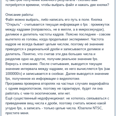
потребуется времени, чтобы выбрать файл и нажать две кнопки?
Описание работы:
Файл можно выбрать, либо написать его путь в поле. Кнопка
"Открыть" - считывается текущая информация о fps : промежуток
между кадрами (поправлюсь, не в милли, а в микросекундах),
делимое и делитель частоты кадров. Поясню последнее - совсем
вылетело из головы, когда проделывал эксперимент. Частота
кадров не всегда бывает целым числом, поэтому её значение
приводится к рациональной дроби и записываются делимое и
делитель. Понятно, что считав эти два больших числа и
разделив одно на другое, получим реальное значение fps.
Вернусь к описанию. После считывания, выводится текущее
значение интервала между кадрами, из него вычисляется fps (как
1000000/x) и записывается в скобках. Далее выводится значение
fps, полученное из информации о видеопотоке.
Программа проверена второпях на частных случаях видеофайла
с одним видеопотоком, поэтому не гарантирую, будет ли она
работать с чем-то экзотическим, или нет.
Ещё существенный недофункционал: не хотелось связываться с
приведением вещ.числа к дроби, поэтому считать можно какой
угодно fps, а записать - только целые числа. Юзатели NTSC,
простите меня.