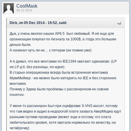
CoolMask
08 12 2014
Dick, on 05 Dec 2014 - 19:52, said:
Дык, у очень многих наших АР6.5 был любимый. Я её еще для
организации покупал по безналу за 1000$, а тогда это большие
деньги были.
А начинал чуть ли не ... с пятерки (не помню уже)
А я думал, что все монтажки по IEE1394 хватают одинаково. (LP
не LP д.б. без разницы, по-идее).
В старых операционках всегда была встроенная монтажка
МувиМейкер - ею можно было кэпчурить по IEE и без сторонних
монтажек.
Почему у Эдика были проблемы с рассинхроном не совсем
понятно.
У меня-то рассинхрон был при оцифровке S-VHS кассет, потому
что там видео и аудио в недорогой плате захвата АверМедиа идут
разными путями-проводами (может еще и потому, что плата
любительского уровня, хотя хватала нормально по качеству, на
четвёрочку)