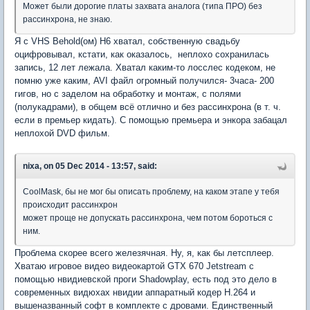
Может были дорогие платы захвата аналога (типа ПРО) без
рассинхрона, не знаю.
Я с VHS Behold(ом) H6 хватал, собственную свадьбу
оцифровывал, кстати, как оказалось, неплохо сохранилась
запись, 12 лет лежала. Хватал каким-то лосслес кодеком, не
помню уже каким, AVI файл огромный получился- 3часа- 200
гигов, но с заделом на обработку и монтаж, с полями
(полукадрами), в общем всё отлично и без рассинхрона (в т. ч.
если в премьер кидать). С помощью премьера и энкора забацал
неплохой DVD фильм.
nixa, on 05 Dec 2014 - 13:57, said:
CoolMask, бы не мог бы описать проблему, на каком этапе у тебя
происходит рассинхрон
может проще не допускать рассинхрона, чем потом бороться с
ним.
Проблема скорее всего железячная. Ну, я, как бы летсплеер.
Хватаю игровое видео видеокартой GTX 670 Jetstream с
помощью нвидиевской проги Shadowplay, есть под это дело в
современных видюхах нвидии аппаратный кодер H.264 и
вышеназванный софт в комплекте с дровами. Единственный