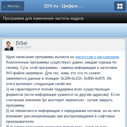
1DV.ru - Цифровое видео
← Мастерская программиста
Программа для изменения частоты кадров
DiSel
24 05 2007
Идея написания программы вытекла из
дискуссии о рассинхроне
.
Аналогичные программы существуют давно, каждая хороша по-
своему. Суть этой программы - замена информации в заголовке
AVI-файла напрямую. Для тех, кому это что-то скажет:
заменяются данные в позиция- 0x20h-0x21h, 0x80h-0x87h. Из
этого вытекают следующие свойства:
1) не гарантируется полная поддержка всех существующих
форматов (если информация хранится по другим адресам). Если
считанные значения fps выглядят нереально - лучше закрыть
программу;
2) не обновляется информация о чередовании потоков, из-за чего
возникает рассинхронизации при воспроизведении в софтовых
проигрывателях;
3) быстрое получение конечного результата - сколько вам