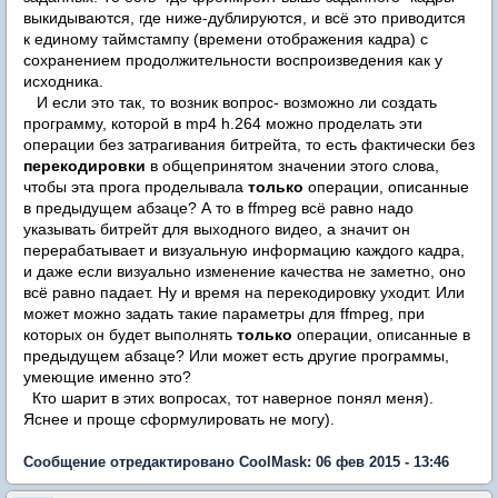
выкидываются, где ниже-дублируются, и всё это приводится
к единому таймстампу (времени отображения кадра) с
сохранением продолжительности воспроизведения как у
исходника.
И если это так, то возник вопрос- возможно ли создать
программу, которой в mp4 h.264 можно проделать эти
операции без затрагивания битрейта, то есть фактически без
перекодировки
в общепринятом значении этого слова,
чтобы эта прога проделывала
только
операции, описанные
в предыдущем абзаце? А то в ffmpeg всё равно надо
указывать битрейт для выходного видео, а значит он
перерабатывает и визуальную информацию каждого кадра,
и даже если визуально изменение качества не заметно, оно
всё равно падает. Ну и время на перекодировку уходит. Или
может можно задать такие параметры для ffmpeg, при
которых он будет выполнять
только
операции, описанные в
предыдущем абзаце? Или может есть другие программы,
умеющие именно это?
Кто шарит в этих вопросах, тот наверное понял меня).
Яснее и проще сформулировать не могу).
Сообщение отредактировано CoolMask: 06 фев 2015 - 13:46