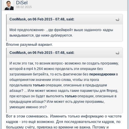
DiSel
08 02 2015
CoolMask, on 06 Feb 2015 - 07:48, said:
Моё предположение- ...где фреймрейт выше заданного- кадры
выкидываются, где ниже-дублируются.
Вполне разумный вариант.
CoolMask, on 06 Feb 2015 - 07:48, said:
И если это так, то возник вопрос- возможно ли создать программу,
которой в mp4 h.264 можно проделать эти операции без
затрагивания битрейта, то есть фактически без
перекодировки
в
общепринятом значении этого слова, чтобы эта прога
проделывала
только
операции, описанные в предыдущем
абзаце? ... Или может можно задать такие параметры для ffmpeg,
при которых он будет выполнять
только
операции, описанные в
предыдущем абзаце? Или может есть другие программы,
умеющие именно это?
Вот в этом сомневаюсь. Изменить только информацию о частоте
кадров - это ещё возможно. Для последовательности кадров, по
большому счёту, привязка ко времени не важна. Потому и