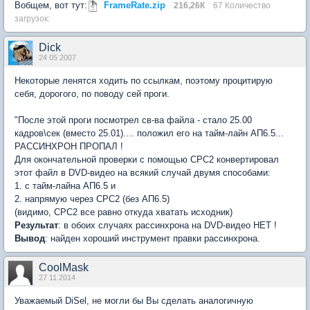
Вобщем, вот тут:
FrameRate.zip
216,26К
67 Количество
загрузок:
Dick
24 05 2007
Некоторые ленятся ходить по ссылкам, поэтому процитирую
себя, дорогого, по поводу сей проги.
"После этой проги посмотрел св-ва файла - стало 25.00
кадров\сек (вместо 25.01).... положил его на тайм-лайн АП6.5...
РАССИНХРОН ПРОПАЛ !
Для окончательной проверки с помощью СРС2 конвертировал
этот файл в DVD-видео на всякий случай двумя способами:
1. с тайм-лайна АП6.5 и
2. напрямую через СРС2 (без АП6.5)
(видимо, СРС2 все равно откуда хватать исходник)
Результат
: в обоих случаях рассинхрона на DVD-видео НЕТ !
Вывод
: найден хороший инструмент правки рассинхрона.
CoolMask
27 11 2014
Уважаемый DiSel, не могли бы Вы сделать аналогичную