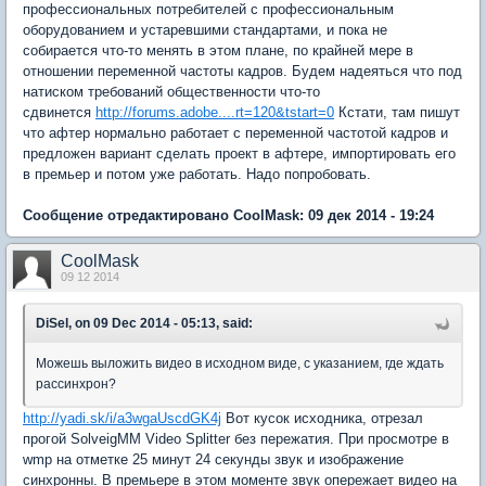
профессиональных потребителей с профессиональным
оборудованием и устаревшими стандартами, и пока не
собирается что-то менять в этом плане, по крайней мере в
отношении переменной частоты кадров. Будем надеяться что под
натиском требований общественности что-то
сдвинется
http://forums.adobe....rt=120&tstart=0
Кстати, там пишут
что афтер нормально работает с переменной частотой кадров и
предложен вариант сделать проект в афтере, импортировать его
в премьер и потом уже работать. Надо попробовать.
Сообщение отредактировано CoolMask: 09 дек 2014 - 19:24
CoolMask
09 12 2014
DiSel, on 09 Dec 2014 - 05:13, said:
Можешь выложить видео в исходном виде, с указанием, где ждать
рассинхрон?
http://yadi.sk/i/a3wgaUscdGK4j
Вот кусок исходника, отрезал
прогой SolveigMM Video Splitter без пережатия. При просмотре в
wmp на отметке 25 минут 24 секунды звук и изображение
синхронны. В премьере в этом моменте звук опережает видео на