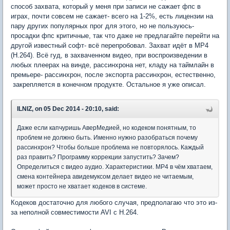
способ захвата, который у меня при записи не сажает фпс в
играх, почти совсем не сажает- всего на 1-2%, есть лицензии на
пару других популярных прог для этого, но не пользуюсь-
просадки фпс критичные, так что даже не предлагайте перейти на
другой известный софт- всё перепробовал. Захват идёт в MP4
(H.264). Всё гуд, в захваченном видео, при воспроизведении в
любых плеерах на винде, рассинхрона нет, кладу на таймлайн в
премьере- рассинхрон, после экспорта рассинхрон, естественно,
закрепляется в конечном продукте. Остальное я уже описал.
ILNIZ, on 05 Dec 2014 - 20:10, said:
Даже если капчуришь АверМедией, но кодеком понятным, то
проблем не должно быть. Именно нужно разобраться почему
рассинхрон? Чтобы больше проблема не повторялось. Каждый
раз править? Программу коррекции запустить? Зачем?
Определиться с видео аудио. Характеристики. MP4 в чём хватаем,
смена контейнера авидемуксом делает видео не читаемым,
может просто не хватает кодеков в системе.
Кодеков достаточно для любого случая, предполагаю что это из-
за неполной совместимости AVI с H.264.