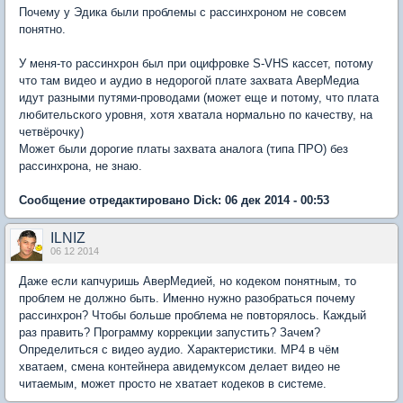
Почему у Эдика были проблемы с рассинхроном не совсем
понятно.
У меня-то рассинхрон был при оцифровке S-VHS кассет, потому
что там видео и аудио в недорогой плате захвата АверМедиа
идут разными путями-проводами (может еще и потому, что плата
любительского уровня, хотя хватала нормально по качеству, на
четвёрочку)
Может были дорогие платы захвата аналога (типа ПРО) без
рассинхрона, не знаю.
Сообщение отредактировано Dick: 06 дек 2014 - 00:53
ILNIZ
06 12 2014
Даже если капчуришь АверМедией, но кодеком понятным, то
проблем не должно быть. Именно нужно разобраться почему
рассинхрон? Чтобы больше проблема не повторялось. Каждый
раз править? Программу коррекции запустить? Зачем?
Определиться с видео аудио. Характеристики. MP4 в чём
хватаем, смена контейнера авидемуксом делает видео не
читаемым, может просто не хватает кодеков в системе.