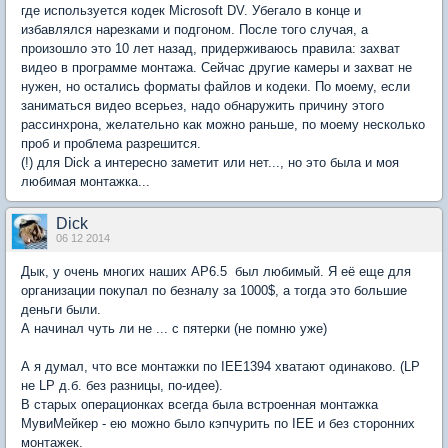
где используется кодек Microsoft DV. Убегало в конце и
избавлялся нарезками и подгоном. После того случая, а
произошло это 10 лет назад, придерживаюсь правила: захват
видео в программе монтажа. Сейчас другие камеры и захват не
нужен, но остались форматы файлов и кодеки. По моему, если
заниматься видео всерьез, надо обнаружить причину этого
рассинхрона, желательно как можно раньше, по моему несколько
проб и проблема разрешится.
(!) для Dick а интересно заметит или нет..., но это была и моя
любимая монтажка...
Dick
06 12 2014
Дык, у очень многих наших АР6.5 был любимый. Я её еще для
организации покупал по безналу за 1000$, а тогда это большие
деньги были.
А начинал чуть ли не ... с пятерки (не помню уже)
А я думал, что все монтажки по IEE1394 хватают одинаково. (LP
не LP д.б. без разницы, по-идее).
В старых операционках всегда была встроенная монтажка
МувиМейкер - ею можно было кэпчурить по IEE и без сторонних
монтажек.