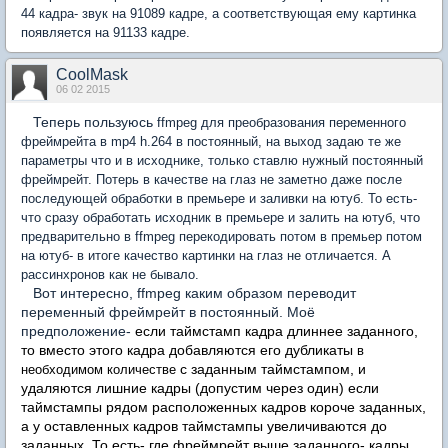
44 кадра- звук на 91089 кадре, а соответствующая ему картинка
появляется на 91133 кадре.
CoolMask
06 02 2015
Теперь пользуюсь
ffmpeg для преобразования переменного
фреймрейта в mp4 h.264 в постоянный, на выход задаю те же
параметры что и в исходнике, только ставлю нужный постоянный
фреймрейт. Потерь в качестве на глаз не заметно даже после
последующей обработки в премьере и заливки на ютуб. То есть-
что сразу обработать исходник в премьере и залить на ютуб, что
предварительно в ffmpeg перекодировать потом в премьер потом
на ютуб- в итоге качество картинки на глаз не отличается. А
рассинхронов как не бывало.
Вот интересно, ffmpeg каким образом переводит
переменный фреймрейт в постоянный. Моё
предположение-
если таймстамп кадра длиннее заданного,
то вместо этого кадра добавляются его дубликаты
в
с заданным таймстампом, и
необходимом количестве
удаляются лишние кадры (допустим через один) если
таймстампы рядом расположенных кадров короче заданных,
а у оставленных кадров таймстампы увеличиваются до
заданных. То есть- где фреймрейт выше заданного- кадры