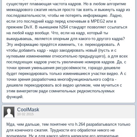
существует плавающая частота кадров. Но в любом алгоритме
межкадрового сжатия нельзя просто так взять и выкинуть кадр из
последовательности, чтобы не потерять информацию. Ладно,
если это последний кадр перед ключевым в MPEG2 или в
прежнем DivX. В нынешнем h264 стандарт позволяет ссылаться
на любой кадр вообще. Что, если на кадр, который ты
выкидываешь, является опорным для какого-то другого кадра?
Эту информацию придётся изменить, т.е. перекодировать. А
чтобы добавить кадр - надо закодировать новый (пусть и с
нулевыми изменениями относительно предыдущего), а для всех
последующих кадров учесть увеличение номеров кадров. Да, с
точки зрения уменьшения ресурсоёмкости, гораздо дешевле
будет перекодировать только изменившиеся участки видео. А с
точки зрения разработчика многофункционального софта -
дешевле перекодировать всё видео целиком, чем мучиться с
этим винегретом ради сомнительных редкоиспользуемых
функций.
CoolMask
10 02 2015
Мда, чем дальше, тем понятнее что h.264 разрабатывался только
для конечного сжатия. Трудности его обработки никого не
волновали. Ну и для какого чёрта напихали его аппаратные