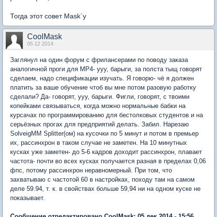
Тогда этот совет Mask`y
CoolMask
05 12 2014
Заглянул на один форум с фрилансерами по поводу заказа
аналогичной проги для MP4- ууу, барыги, за полста тыщ говорят
сделаем, надо спецификации изучать. Я говорю- чё я должен
платить за ваше обучение чтоб вы мне потом разовую работку
сделали? Да- говорят, ууу, барыги. Фигли, говорят, с твоими
копейками связываться, когда можно нормальные бабки на
курсачах по программированию для бестолковых студентов и на
серьёзных прогах для предприятий делать. Забил. Нарезаю
SolveigMM Splitter(ом) на кусочки по 5 минут и потом в премьер
их, рассинхрон в таком случае не заметен. На 10 минутных
кусках уже заметен- до 5-6 кадров доходит рассинхрон, плавает
частота- почти во всех кусках получается разная в пределах 0,06
фпс, потому рассинхрон неравномерный. При том, что
захватываю с частотой 60 в настройках, походу там на самом
деле 59.94, т. к. в свойствах больше 59,94 ни на одном куске не
показывает.
Сообщение отредактировано CoolMask: 05 дек 2014 - 15:56