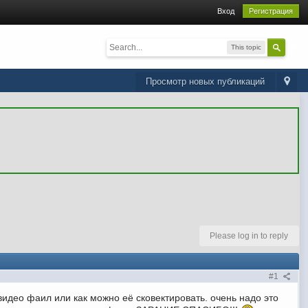
Вход
Регистрация
This topic
Просмотр новых публикаций
Please log in to reply
#1
видео фаил или как можно её сковектировать. очень надо это