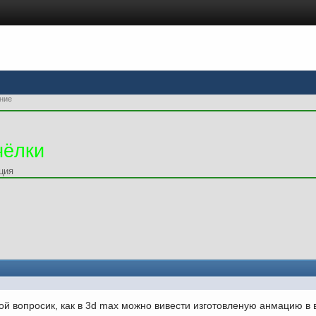
ние
чёлки
ция
ой вопросик, как в 3d max можно вивести изготовленую анмацию в 