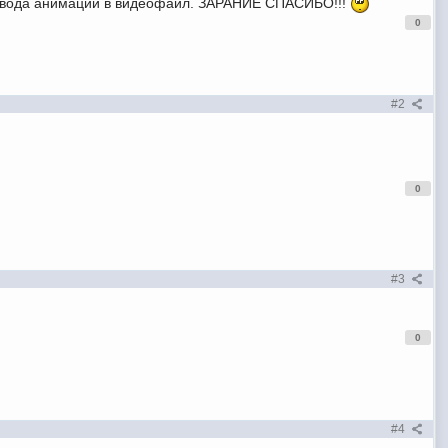
 вывода анимации в видеофаил. ЗАРАНИЕ СПАСИБО!!!
0
#2
0
#3
0
#4