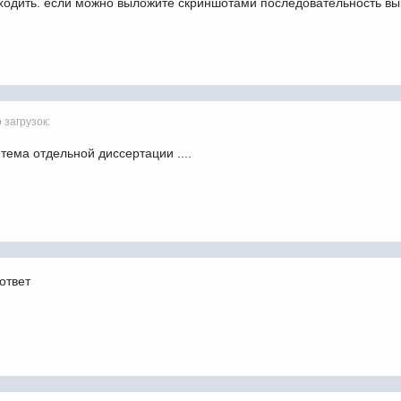
выходить. если можно выложите скриншотами последовательность
 загрузок:
т тема отдельной диссертации ....
ответ