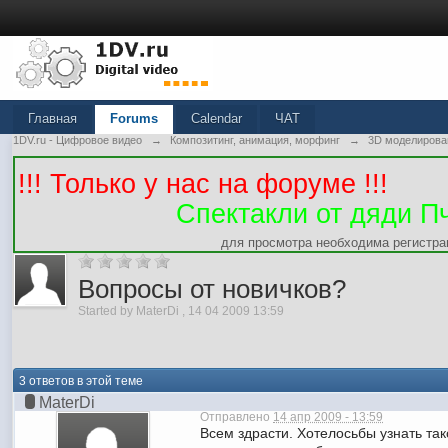
Главная
Forums
Calendar
ЧАТ
1DV.ru - Цифровое видео
→
Композитинг, анимация, морфинг
→
3D моделирова
!!! Только у нас на форуме !!!
Спектакли от дяди П
для просмотра необходима регистра
Вопросы от новичков?
Started by
MaterDi
,
14 04 2009 13:59
3 ответов в этой теме
MaterDi
Отправлено
14 апр 2009 - 13:59
Всем здрасти. Хотелосьбы узнать так