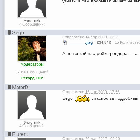
узнать. я сам пробывал ничего не 
Участниk
4 Сообщений:
Sego
Отправлено
14 апр 2009 - 22:22
______.jpg
234,84К
15 Количество
А по тонкой настройке рендера .... э
Модераторы
16 348 Сообщений:
Рекорд 1DV
MaterDi
Отправлено
15 апр 2009 - 17:55
Sego
спасибо за подробный 
Участниk
4 Сообщений:
Flurent
Отправлено
26 мая 2017 - 09:20