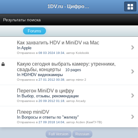
1DV.ru - Цифровое видео
Результаты поиска
Forums
Как захватить HDV и MiniDV на Mac
In Apple
Отправлено в
08 03 2024 19:34
, автор Kolobokk
Какую сегодня выбрать камеру: утренники,
свадьбы, концерты
10 pages
In HD/HDV видеокамеры
Отправлено в
27 01 2012 00:38
, автор mirror 2
Перегон MiniDV в цифру
In Выбор, отзывы, рекомендации
Отправлено в
20 09 2012 01:18
, автор Arcady
Плеер miniDV
In Вопросы и ответы по "железу"
Отправлено в
27 09 2018 14:04
, автор Acden (КамГУ-ТВ)
Full Version
Russian