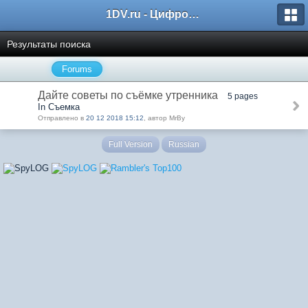
1DV.ru - Цифровое видео
Результаты поиска
Forums
Дайте советы по съёмке утренника
5 pages
In Съемка
Отправлено в
20 12 2018 15:12
, автор MrBy
Full Version
Russian