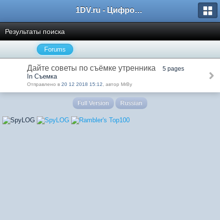
1DV.ru - Цифровое видео
Результаты поиска
Forums
Дайте советы по съёмке утренника
5 pages
In Съемка
Отправлено в
20 12 2018 15:12
, автор MrBy
Full Version
Russian