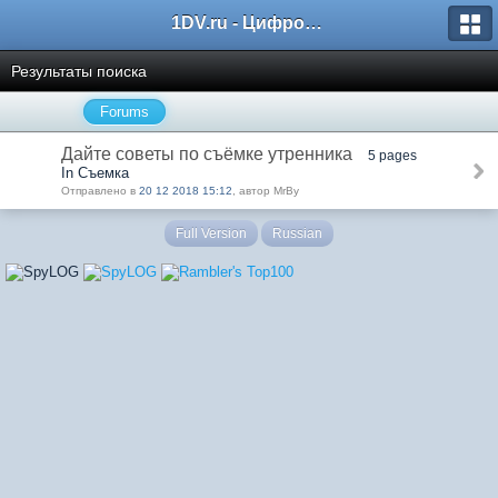
1DV.ru - Цифровое видео
Результаты поиска
Forums
Дайте советы по съёмке утренника
5 pages
In Съемка
Отправлено в
20 12 2018 15:12
, автор MrBy
Full Version
Russian