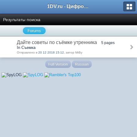
1DV.ru - Цифровое видео
Результаты поиска
Forums
Дайте советы по съёмке утренника
5 pages
In Съемка
Отправлено в
20 12 2018 15:12
, автор MrBy
Full Version
Russian