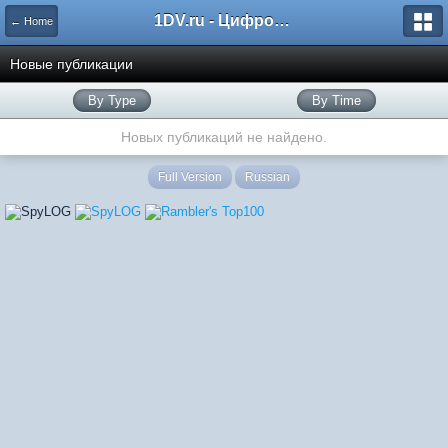
1DV.ru - Цифровое видео
← Home
Новые публикации
By Type
By Time
Новых публикаций не найдено.
Full Version
Russian