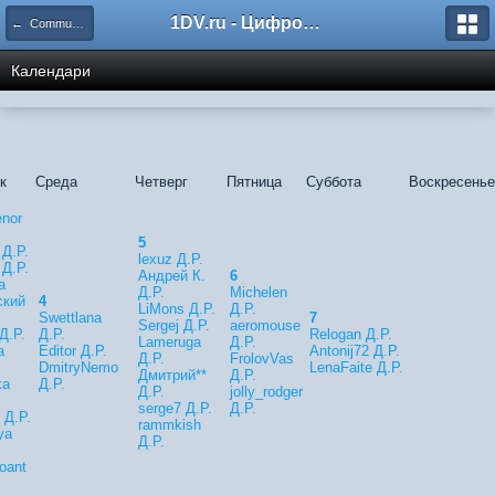
1DV.ru - Цифровое видео
← Community Calendar
Календари
к
Среда
Четверг
Пятница
Суббота
Воскресенье
nor
5
 Д.Р.
lexuz Д.Р.
 Д.Р.
Андрей К.
6
а
Д.Р.
Michelen
ский
4
LiMons Д.Р.
Д.Р.
Swettlana
7
Sergej Д.Р.
aeromouse
 Д.Р.
Д.Р.
Relogan Д.Р.
Lameruga
Д.Р.
a
Editor Д.Р.
Antonij72 Д.Р.
Д.Р.
FrolovVas
DmitryNemo
LenaFaite Д.Р.
Дмитрий**
Д.Р.
ka
Д.Р.
Д.Р.
jolly_rodger
serge7 Д.Р.
Д.Р.
 Д.Р.
rammkish
ya
Д.Р.
oant