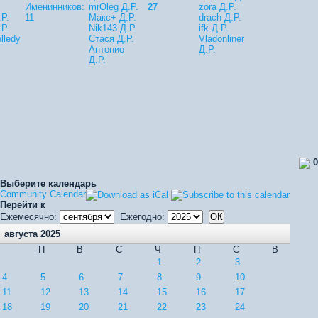
Именинников:
mrOleg Д.Р.
27
zora Д.Р.
.Р.
11
Макс+ Д.Р.
drach Д.Р.
.Р.
Nik143 Д.Р.
ifk Д.Р.
lledy
Стася Д.Р.
Vladonliner
Антонио
Д.Р.
Д.Р.
0
Выберите календарь
Community Calendar
Перейти к
Ежемесячно:
Ежегодно:
августа 2025
П
В
С
Ч
П
С
В
1
2
3
4
5
6
7
8
9
10
11
12
13
14
15
16
17
18
19
20
21
22
23
24