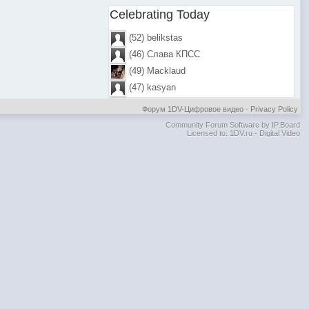
Celebrating Today
(52) belikstas
(46) Слава КПСС
(49) Macklaud
(47) kasyan
Форум 1DV-Цифровое видео
·
Privacy Policy
Community Forum Software by IP.Board
Licensed to: 1DV.ru - Digital Video