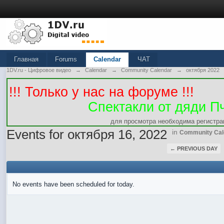
Главная
Forums
Calendar
ЧАТ
1DV.ru - Цифровое видео
→
Calendar
→
Community Calendar
→
октября 2022
!!! Только у нас на форуме !!!
Спектакли от дяди П
для просмотра необходима регистра
Events for октября 16, 2022
in
Community Cal
← PREVIOUS DAY
No events have been scheduled for today.