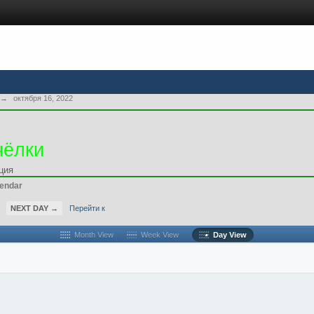
→
октября 16, 2022
чёлки
ция
endar
NEXT DAY →
Перейти к
Month View
Week View
Day View