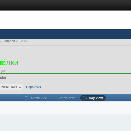
→
апреля 26, 2025
чёлки
ция
ndar
NEXT DAY →
Перейти к
Month View
Week View
Day View