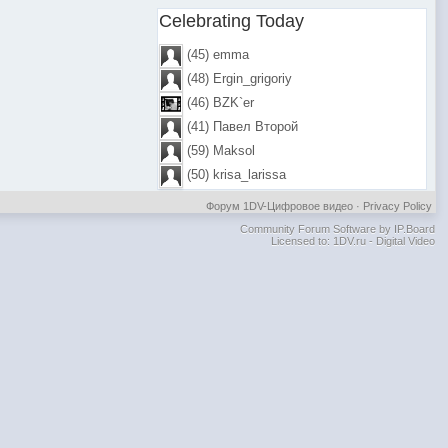
Celebrating Today
(45) emma
(48) Ergin_grigoriy
(46) BZK`er
(41) Павел Второй
(59) Maksol
(50) krisa_larissa
Форум 1DV-Цифровое видео
·
Privacy Policy
Community Forum Software by IP.Board
Licensed to: 1DV.ru - Digital Video