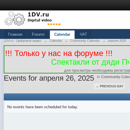
Главная
Forums
Calendar
ЧАТ
1DV.ru - Цифровое видео
→
Calendar
→
Community Calendar
→
апреля 2025
!!! Только у нас на форуме !!!
Спектакли от дяди П
для просмотра необходима регистра
Events for апреля 26, 2025
in
Community Cale
← PREVIOUS DAY
No events have been scheduled for today.