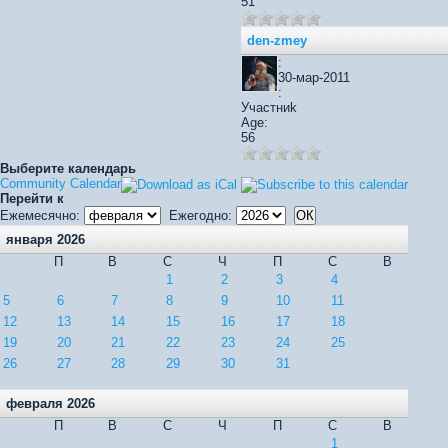
51
den-zmey
:
30-мар-2011
:
Участниk
Age:
56
Выберите календарь
Community Calendar
Перейти к
Ежемесячно:
Ежегодно:
января 2026
П
В
С
Ч
П
С
В
1
2
3
4
5
6
7
8
9
10
11
12
13
14
15
16
17
18
19
20
21
22
23
24
25
26
27
28
29
30
31
февраля 2026
П
В
С
Ч
П
С
В
1