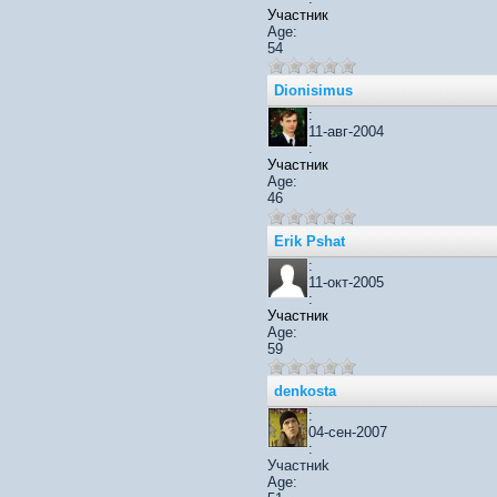
Участник
Age:
54
Dionisimus
:
11-авг-2004
:
Участник
Age:
46
Erik Pshat
:
11-окт-2005
:
Участник
Age:
59
denkosta
:
04-сен-2007
:
Участниk
Age: