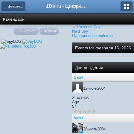
1DV.ru - Цифровое видео
← февраля 2026
Календари
← Previous Day
Full Version
Russian
Next Day →
Однодневное событие
Events for февраля 16, 2026
Дни рождения
Skiw
:
12-июл-2004
:
Участниk
Age:
57
Veter
:
28-июл-2004
: