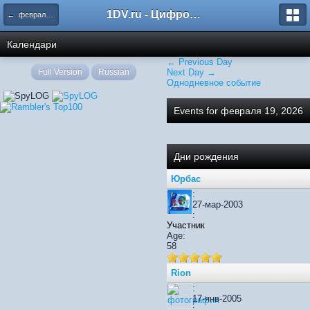
1DV.ru - Цифровое видео
← февраля 2026
Календари
← Previous Day
Full Version
Russian
Next Day →
Однодневное событие
Events for февраля 19, 2026
Дни рождения
Юрбас
:
27-мар-2003
:
Участник
Age:
58
Rion
:
17-янв-2005
: