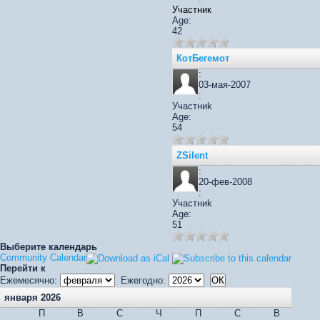
Участник
Age:
42
КотБегемот
:
03-мая-2007
:
Участниk
Age:
54
ZSilent
:
20-фев-2008
:
Участниk
Age:
51
Выберите календарь
Community Calendar
Перейти к
Ежемесячно:
Ежегодно:
января 2026
П
В
С
Ч
П
С
В