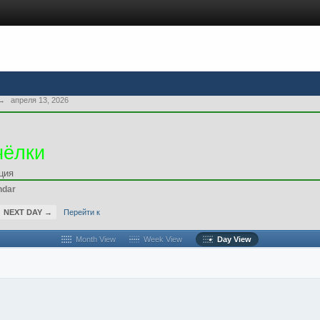
→
апреля 13, 2026
чёлки
ция
ndar
NEXT DAY →
Перейти к
Month View
Week View
Day View