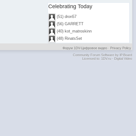
Celebrating Today
(51) dron57
(56) GARRETT
(40) kot_matroskinn
(48) RinatsSet
Форум 1DV-Цифровое видео
·
Privacy Policy
Community Forum Software by IP.Board
Licensed to: 1DV.ru - Digital Video