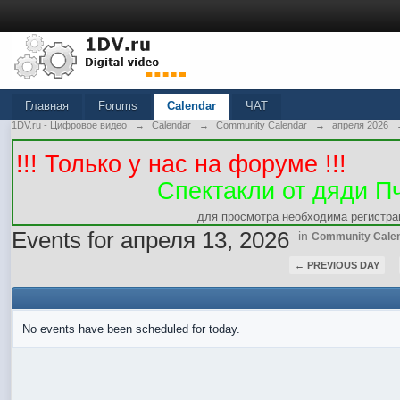
Главная
Forums
Calendar
ЧАТ
1DV.ru - Цифровое видео
→
Calendar
→
Community Calendar
→
апреля 2026
!!! Только у нас на форуме !!!
Спектакли от дяди П
для просмотра необходима регистра
Events for апреля 13, 2026
in
Community Cale
← PREVIOUS DAY
No events have been scheduled for today.