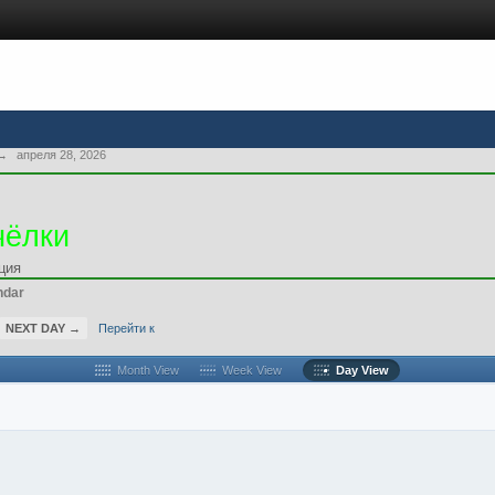
→
апреля 28, 2026
чёлки
ция
ndar
NEXT DAY →
Перейти к
Month View
Week View
Day View