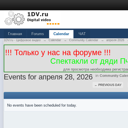
Главная
Forums
Calendar
ЧАТ
1DV.ru - Цифровое видео
→
Calendar
→
Community Calendar
→
апреля 2026
!!! Только у нас на форуме !!!
Спектакли от дяди П
для просмотра необходима регистра
Events for апреля 28, 2026
in
Community Cale
← PREVIOUS DAY
No events have been scheduled for today.