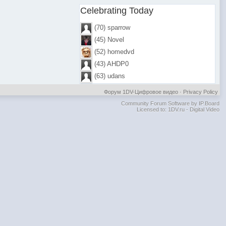
Celebrating Today
(70) sparrow
(45) Novel
(52) homedvd
(43) AHDP0
(63) udans
Форум 1DV-Цифровое видео
·
Privacy Policy
Community Forum Software by IP.Board
Licensed to: 1DV.ru - Digital Video