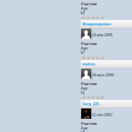
Участник
Age:
62
Владимирович
:
13-апр-2005
:
Участник
Age:
57
matros
:
24-июл-2006
:
Участник
Age:
51
Serg_221
:
21-сен-2007
:
Участник
Age: