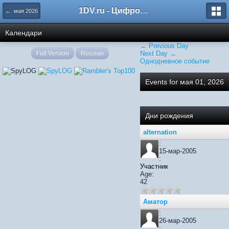
1DV.ru - Цифровое видео
← мая 2026
Календари
← Previous Day
Full Version
Russian
Next Day →
Однодневное событие
Events for мая 01, 2026
Дни рождения
alternation
:
15-мар-2005
:
Участник
Age:
42
Аматор
:
26-мар-2005
: