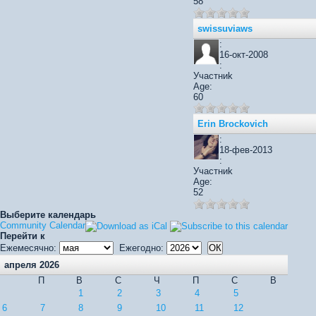
58
swissuviaws
:
16-окт-2008
:
Участниk
Age:
60
Erin Brockovich
:
18-фев-2013
:
Участниk
Age:
52
Выберите календарь
Community Calendar
Перейти к
Ежемесячно:
Ежегодно:
апреля 2026
П
В
С
Ч
П
С
В
1
2
3
4
5
6
7
8
9
10
11
12