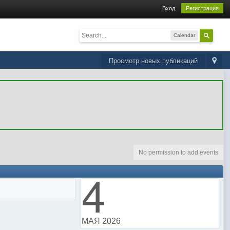
Вход
Регистрация
Calendar
Просмотр новых публикаций
No permission to add events
4
МАЯ 2026