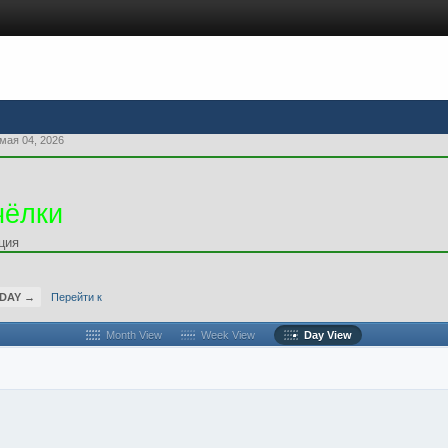
мая 04, 2026
чёлки
ция
 DAY →
Перейти к
Month View
Week View
Day View