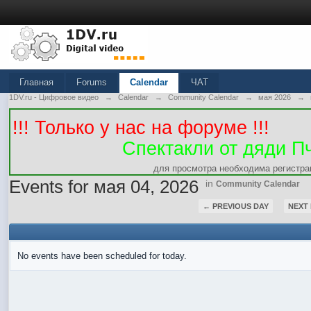
Главная
Forums
Calendar
ЧАТ
1DV.ru - Цифровое видео
→
Calendar
→
Community Calendar
→
мая 2026
→
!!! Только у нас на форуме !!!
Спектакли от дяди П
для просмотра необходима регистра
Events for мая 04, 2026
in
Community Calendar
← PREVIOUS DAY
NEXT
No events have been scheduled for today.