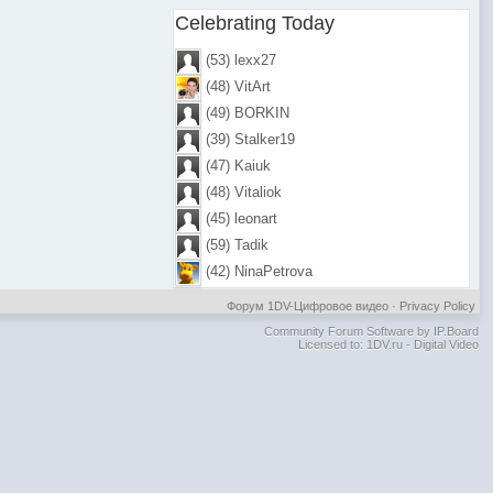
Celebrating Today
(53) lexx27
(48) VitArt
(49) BORKIN
(39) Stalker19
(47) Kaiuk
(48) Vitaliok
(45) leonart
(59) Tadik
(42) NinaPetrova
Форум 1DV-Цифровое видео
·
Privacy Policy
Community Forum Software by IP.Board
Licensed to: 1DV.ru - Digital Video