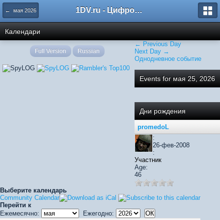
1DV.ru - Цифровое видео
← мая 2026
Календари
← Previous Day
Full Version
Russian
Next Day →
Однодневное событие
Events for мая 25, 2026
Дни рождения
promedoL
:
26-фев-2008
:
Участник
Age:
46
Выберите календарь
Community Calendar
Перейти к
Ежемесячно:
Ежегодно: