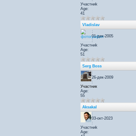
Участниk
Age:
41
Vladislav
:
01-дек-2005
:
Участниk
Age:
51
Serg Boss
:
26-дек-2009
:
Участник
Age:
55
Aksakal
:
03-окт-2023
:
Участниk
Age: