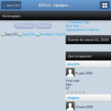
1DV.ru - Цифровое видео
← июня 2026
Календари
← Previous Day
Full Version
Russian
Next Day →
Однодневное событие
Events for июня 01, 2026
Дни рождения
alex@m
:
01-дек-2003
:
Участниk
Age:
52
olegbes
:
13-мая-2005
: