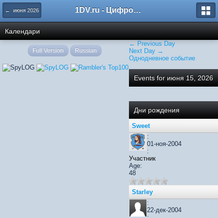
1DV.ru - Цифровое видео
← июня 2026
Календари
← Previous Day
Full Version
Russian
Next Day →
Однодневное событие
Events for июня 15, 2026
Дни рождения
Sweet
:
01-ноя-2004
:
Участник
Age:
48
Starley
:
22-дек-2004
: