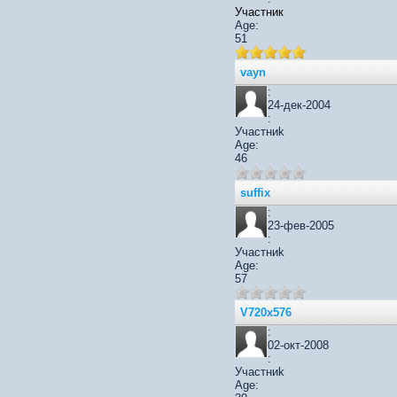
Участник
Age:
51
vayn
:
24-дек-2004
:
Участниk
Age:
46
suffix
:
23-фев-2005
:
Участниk
Age:
57
V720x576
:
02-окт-2008
:
Участниk
Age: