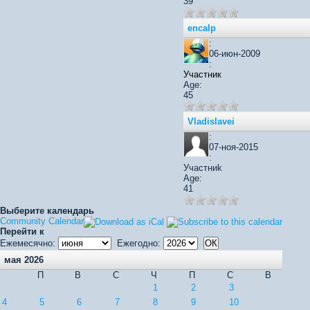
39
encalp
:
06-июн-2009
:
Участник
Age:
45
Vladislavei
:
07-ноя-2015
:
Участниk
Age:
41
Выберите календарь
Community Calendar
Перейти к
Ежемесячно:
Ежегодно:
мая 2026
П
В
С
Ч
П
С
В
1
2
3
4
5
6
7
8
9
10