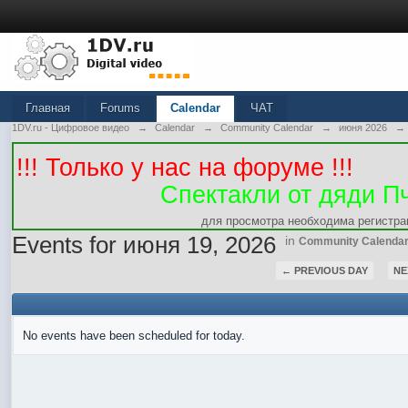
Главная
Forums
Calendar
ЧАТ
1DV.ru - Цифровое видео
→
Calendar
→
Community Calendar
→
июня 2026
→
!!! Только у нас на форуме !!!
Спектакли от дяди П
для просмотра необходима регистра
Events for июня 19, 2026
in
Community Calenda
← PREVIOUS DAY
NE
No events have been scheduled for today.