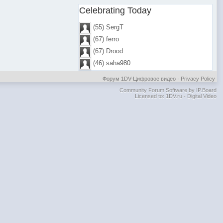
Celebrating Today
(55) SergT
(67) ferro
(67) Drood
(46) saha980
Форум 1DV-Цифровое видео
·
Privacy Policy
Community Forum Software by IP.Board
Licensed to: 1DV.ru - Digital Video