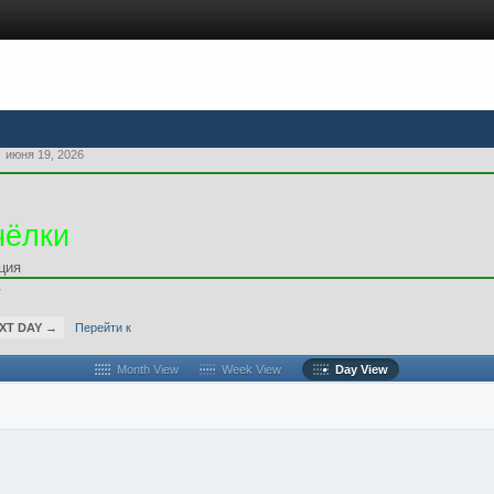
июня 19, 2026
чёлки
ция
r
XT DAY →
Перейти к
Month View
Week View
Day View