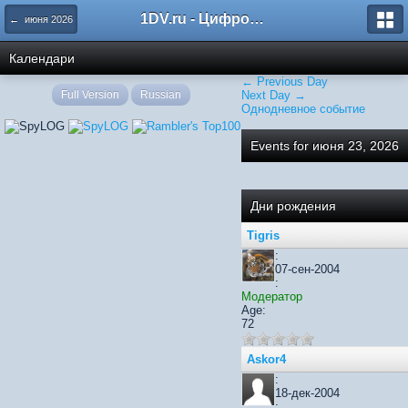
1DV.ru - Цифровое видео
← июня 2026
Календари
← Previous Day
Full Version
Russian
Next Day →
Однодневное событие
Events for июня 23, 2026
Дни рождения
Tigris
:
07-сен-2004
:
Модератор
Age:
72
Askor4
:
18-дек-2004
: