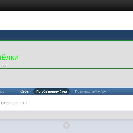
чёлки
ция
Order
ews
По убыванию (я-а)
По возрастанию (а-я)
teleprompter
,
free