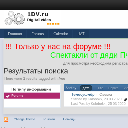
Главная
Forums
Calendar
ЧАТ
!!! Только у нас на форуме !!!
Спектакли от дяди П
для просмотра необходима регистра
Результаты поиска
There were
1
results tagged with
free
Sort by
дате
Title
Replies
Vi
По типу информации
Телесуфлёр
in
Съемка
Forums
Started by Kolobokk, 23 03 2020
Last Post by Kolobokk ,
25 03 2020
Change Theme
Russian
Помощь