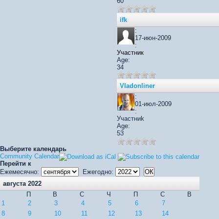
60
ifk
:
17-июн-2009
:
Участник
Age:
34
Vladonliner
:
01-июл-2009
:
Участниk
Age:
53
Выберите календарь
Community Calendar
Перейти к
Ежемесячно:
Ежегодно:
августа 2022
П
В
С
Ч
П
С
В
1
2
3
4
5
6
7
8
9
10
11
12
13
14