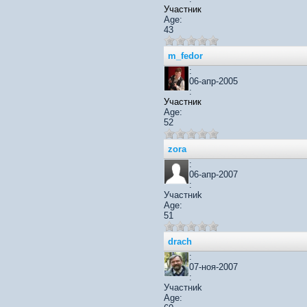
Участник
Age:
43
m_fedor
:
06-апр-2005
:
Участник
Age:
52
zora
:
06-апр-2007
:
Участниk
Age:
51
drach
:
07-ноя-2007
:
Участниk
Age: