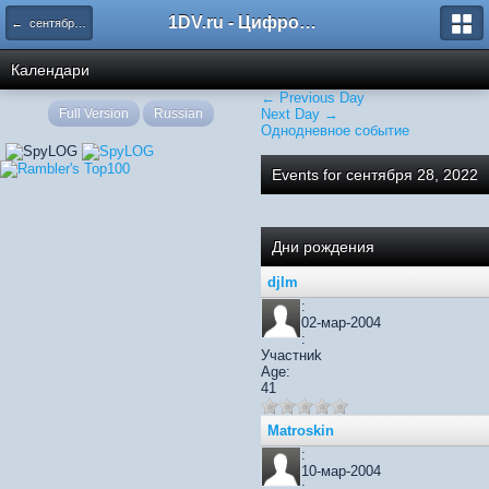
1DV.ru - Цифровое видео
← сентября 2022
Календари
← Previous Day
Full Version
Russian
Next Day →
Однодневное событие
Events for сентября 28, 2022
Дни рождения
djlm
:
02-мар-2004
:
Участниk
Age:
41
Matroskin
:
10-мар-2004
: