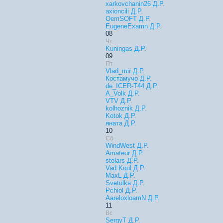
xarkovchanin26 Д.Р.
axioncili Д.Р.
OemSOFT Д.Р.
EugeneExamn Д.Р.
08
Чт
Kuningas Д.Р.
09
Пт
Vlad_mir Д.Р.
Костамучо Д.Р.
de_ICER-T44 Д.Р.
A_Volk Д.Р.
VTV Д.Р.
kolhoznik Д.Р.
Kotok Д.Р.
яната Д.Р.
10
Сб
WindWest Д.Р.
Amateur Д.Р.
stolars Д.Р.
Vad Koul Д.Р.
MaxL Д.Р.
Svetulka Д.Р.
Pchiol Д.Р.
AareloxloamN Д.Р.
11
Вс
SergyT Д.Р.