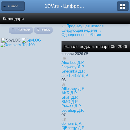
1DV.ru - Цифровое видео
← января 2026
Календари
← Предыдущая неделя
Full Version
Russian
Следующая неделя →
Однодневное событие
Начало недели: января 05, 2026
января 2026 05
Пн
Alex Leo Д.Р.
Jaqwerty Д.Р.
Sneginka Д.Р.
alex196187 Д.Р.
06
Вт
Allleksey Д.Р.
AKR Д.Р.
Shah Д.Р.
SMG Д.Р.
Рыжая Д.Р.
petruhap Д.Р.
07
Ср
domeni Д.Р.
DjEnergy Д.Р.