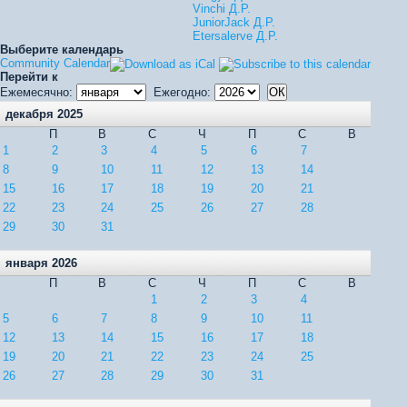
Vinchi Д.Р.
JuniorJack Д.Р.
Etersalerve Д.Р.
Выберите календарь
Community Calendar
Перейти к
Ежемесячно:
Ежегодно:
декабря 2025
П
В
С
Ч
П
С
В
1
2
3
4
5
6
7
8
9
10
11
12
13
14
15
16
17
18
19
20
21
22
23
24
25
26
27
28
29
30
31
января 2026
П
В
С
Ч
П
С
В
1
2
3
4
5
6
7
8
9
10
11
12
13
14
15
16
17
18
19
20
21
22
23
24
25
26
27
28
29
30
31