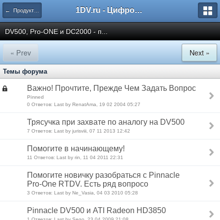
1DV.ru - Цифровое видео
← Продукты Pinnacle Systems Inc.
DV500, Pro-ONE и DC2000 - п...
« Prev
Next »
Темы форума
Важно! Прочтите, Прежде Чем Задать Вопрос
Pinned
0 Ответов: Last by RenatAma, 19 02 2004 05:27
Трясучка при захвате по аналогу на DV500
7 Ответов: Last by jurisviii, 07 11 2013 12:42
Помогите в начинающему!
11 Ответов: Last by rin, 11 04 2011 22:31
Помогите новичку разобраться с Pinnacle
Pro-One RTDV. Есть ряд вопросо
3 Ответов: Last by Ne_Vasia, 04 03 2010 05:28
Pinnacle DV500 и ATI Radeon HD3850
1 Ответов: Last by Sego, 23 04 2009 21:08